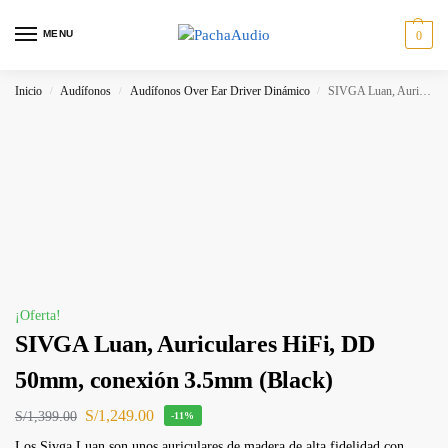
MENU
0
Inicio
Audífonos
Audífonos Over Ear Driver Dinámico
SIVGA Luan, Auriculares HiFi, DD 50mm, conexión 3.5mm (Black)
/
/
/
¡Oferta!
SIVGA Luan, Auriculares HiFi, DD
50mm, conexión 3.5mm (Black)
S/
1,249.00
S/
1,399.00
-11%
Los Sivga Luan son unos auriculares de madera de alta fidelidad con