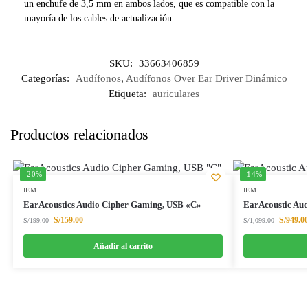
un enchufe de 3,5 mm en ambos lados, que es compatible con la
mayoría de los cables de actualización.
SKU:
33663406859
Categorías:
Audífonos
,
Audífonos Over Ear Driver Dinámico
Etiqueta:
auriculares
Productos relacionados
-20%
-14%
IEM
IEM
EarAcoustics Audio Cipher Gaming, USB «C»
EarAcoustic Au
S/
159.00
S/
949.0
S/
199.00
S/
1,099.00
Añadir al carrito