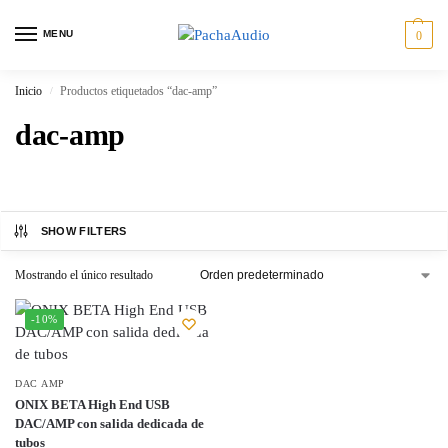
MENU
0
Inicio
Productos etiquetados “dac-amp”
/
dac-amp
SHOW FILTERS
Mostrando el único resultado
-10%
DAC AMP
ONIX BETA High End USB
DAC/AMP con salida dedicada de
tubos