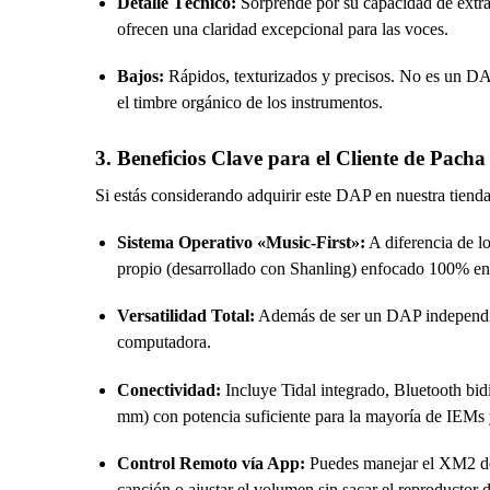
Detalle Técnico:
Sorprende por su capacidad de extrae
ofrecen una claridad excepcional para las voces.
Bajos:
Rápidos, texturizados y precisos. No es un DAP
el timbre orgánico de los instrumentos.
3. Beneficios Clave para el Cliente de Pach
Si estás considerando adquirir este DAP en nuestra tienda
Sistema Operativo «Music-First»:
A diferencia de l
propio (desarrollado con Shanling) enfocado 100% en la
Versatilidad Total:
Además de ser un DAP independi
computadora.
Conectividad:
Incluye Tidal integrado, Bluetooth bi
mm) con potencia suficiente para la mayoría de IEMs y 
Control Remoto vía App:
Puedes manejar el XM2 de
canción o ajustar el volumen sin sacar el reproductor d