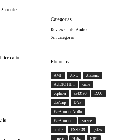
.2 cm de
Categorías
Reviews HiFi Audio
Sin categoría
hiera a tu
Etiquetas
AMP
ANC
Arcsonic
AUDIO HIFI
cable
cdplayer
cs43198
DAC
dac/amp
DAP
EarAcoustic Audio
e la
EarAcoustics
EarFeel
ecplay
ESS9039
g318s
genesis
Hidizs
HIFI