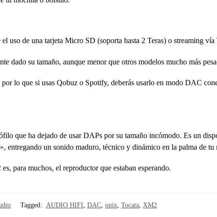
el uso de una tarjeta Micro SD (soporta hasta 2 Teras) o streaming vía 
elente dado su tamaño, aunque menor que otros modelos mucho más pesa
l, por lo que si usas Qobuz o Spotify, deberás usarlo en modo DAC cone
diófilo que ha dejado de usar DAPs por su tamaño incómodo. Es un disp
s», entregando un sonido maduro, técnico y dinámico en la palma de tu
s, para muchos, el reproductor que estaban esperando.
udio
Tagged:
AUDIO HIFI
,
DAC
,
onix
,
Tocata
,
XM2