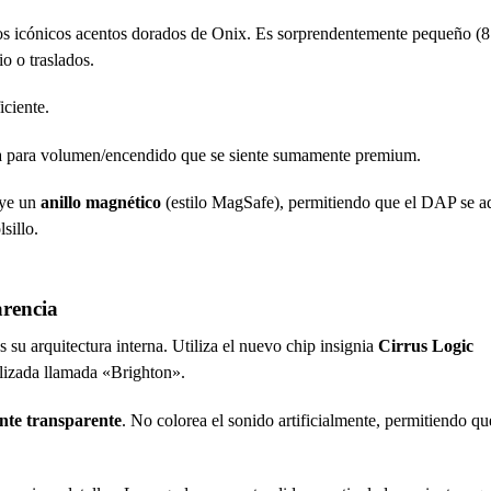
os icónicos acentos dorados de Onix. Es sorprendentemente pequeño (8
io o traslados.
ciente.
ada para volumen/encendido que se siente sumamente premium.
uye un
anillo magnético
(estilo MagSafe), permitiendo que el DAP se ad
sillo.
arencia
su arquitectura interna. Utiliza el nuevo chip insignia
Cirrus Logic
lizada llamada «Brighton».
nte transparente
. No colorea el sonido artificialmente, permitiendo qu