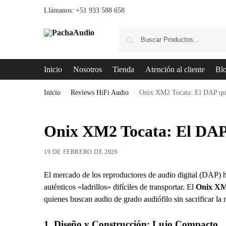
Llámanos: +51 933 588 658
Inicio
Nosotros
Tienda
Atención al cliente
Bl
Inicio
Reviews HiFi Audio
Onix XM2 Tocata: El DAP que 
/
/
Onix XM2 Tocata: El DAP 
19 DE FEBRERO DE 2026
El mercado de los reproductores de audio digital (DAP) h
auténticos «ladrillos» difíciles de transportar. El
Onix XM
quienes buscan audio de grado audiófilo sin sacrificar la 
1. Diseño y Construcción: Lujo Compacto