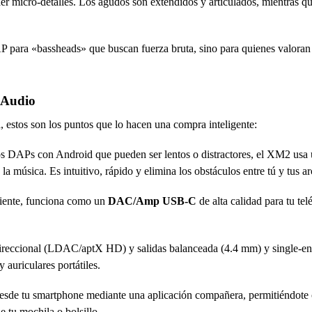
r micro-detalles. Los agudos son extendidos y articulados, mientras q
 para «bassheads» que buscan fuerza bruta, sino para quienes valoran 
a Audio
, estos son los puntos que lo hacen una compra inteligente:
os DAPs con Android que pueden ser lentos o distractores, el XM2 usa
 música. Es intuitivo, rápido y elimina los obstáculos entre tú y tus ar
ente, funciona como un
DAC/Amp USB-C
de alta calidad para tu tel
direccional (LDAC/aptX HD) y salidas balanceada (4.4 mm) y single-en
auriculares portátiles.
sde tu smartphone mediante una aplicación compañera, permitiéndote
e tu mochila o bolsillo.