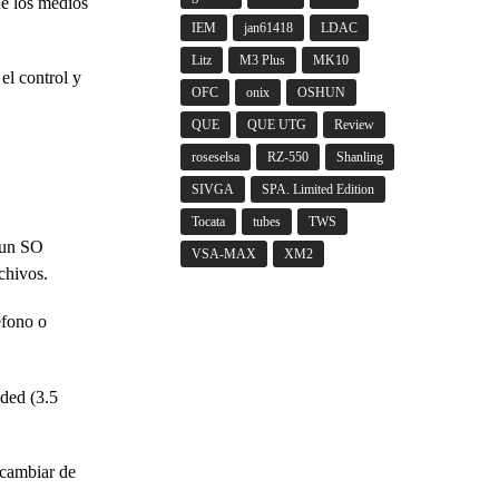
ue los medios
IEM
jan61418
LDAC
Litz
M3 Plus
MK10
el control y
OFC
onix
OSHUN
QUE
QUE UTG
Review
roseselsa
RZ-550
Shanling
SIVGA
SPA. Limited Edition
Tocata
tubes
TWS
 un SO
VSA-MAX
XM2
chivos.
éfono o
ded (3.5
 cambiar de