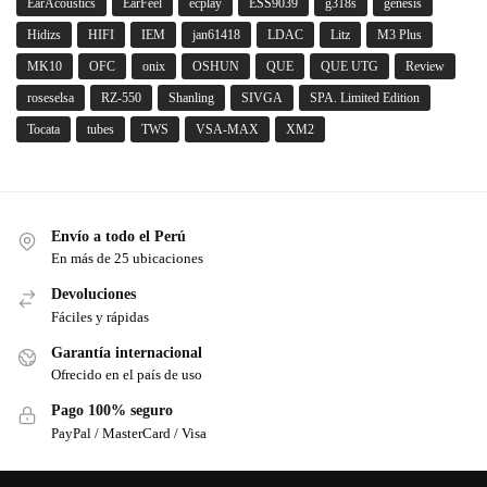
EarAcoustics
EarFeel
ecplay
ESS9039
g318s
genesis
Hidizs
HIFI
IEM
jan61418
LDAC
Litz
M3 Plus
MK10
OFC
onix
OSHUN
QUE
QUE UTG
Review
roseselsa
RZ-550
Shanling
SIVGA
SPA. Limited Edition
Tocata
tubes
TWS
VSA-MAX
XM2
Envío a todo el Perú
En más de 25 ubicaciones
Devoluciones
Fáciles y rápidas
Garantía internacional
Ofrecido en el país de uso
Pago 100% seguro
PayPal / MasterCard / Visa