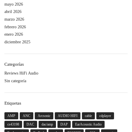
mayo 2026
abril 2026
marzo 2026
febrero 2026
enero 2026
diciembre 2025
Categorías
Reviews HiFi Audio
Sin categoría
Etiquetas
AMP
ANC
Arcsonic
AUDIO HIFI
cable
cdplayer
cs43198
DAC
dac/amp
DAP
EarAcoustic Audio