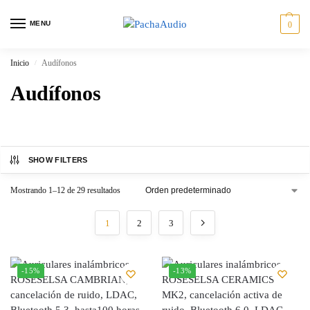
MENU
0
Inicio
Audífonos
/
Audífonos
SHOW FILTERS
Mostrando 1–12 de 29 resultados
1
2
3
-15%
-13%