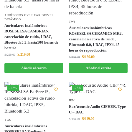
AUDÍFONOS OVER EAR DRIVER
DINÁMICO
TWS
Auriculares inalámbricos
Auriculares inalámbricos
ROSESELSA CAMBRIAN,
ROSESELSA CERAMICS MK2,
cancelación de ruido, LDAC,
cancelación activa de ruido,
Bluetooth 5.3, hasta100 horas de
Bluetooth 6.0, LDAC, IPX4, 45
batería
horas de reproducción.
S/
219.00
S/
259.00
S/
139.00
S/
159.00
Añadir al carrito
Añadir al carrito
-12%
-25%
IEM
EarAcoustic Audio CIPHER, Type
C – DAC.
S/
119.00
S/
159.00
TWS
Auriculares inalámbricos
ROSESELSA EarFree i5,