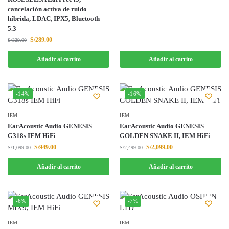
cancelación activa de ruido
híbrida, LDAC, IPX5, Bluetooth
5.3
S/
289.00
S/
329.00
Añadir al carrito
Añadir al carrito
-14%
-16%
IEM
IEM
EarAcoustic Audio GENESIS
EarAcoustic Audio GENESIS
G318s IEM HiFi
GOLDEN SNAKE II, IEM HiFi
S/
949.00
S/
2,099.00
S/
1,099.00
S/
2,499.00
Añadir al carrito
Añadir al carrito
-6%
-7%
IEM
IEM