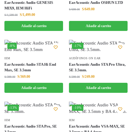
EarAcoustic Audio GENESIS
EarAcoustic Audio OSHUN LTD
MIX9, IEM HiFi
S/
649.00
S/
699.00
S/
1,499.00
S/
1,599.00
Añadir al carrito
Añadir al carrito
-8%
-17%
IEM
AUDÍFONOS ON EAR
EarAcoustic Audio STA Hi End
EarAcoustic Audio STA Pro Ultra,
Max, SE 3.5mm
SE 3.5mm.
S/
369.00
S/
249.00
S/
399.00
S/
299.00
Añadir al carrito
Añadir al carrito
-13%
-10%
IEM
IEM
EarAcoustic Audio STA Pro, SE
EarAcoustic Audio VSA-MAX, SE
3.5mm.
3.5mm y BA 4.4mm.