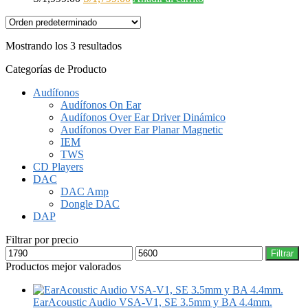
precio
precio
original
actual
era:
es:
Mostrando los 3 resultados
S/1,999.00.
S/1,799.00.
Categorías de Producto
Audífonos
Audífonos On Ear
Audífonos Over Ear Driver Dinámico
Audífonos Over Ear Planar Magnetic
IEM
TWS
CD Players
DAC
DAC Amp
Dongle DAC
DAP
Filtrar por precio
Precio
Precio
Filtrar
mínimo
máximo
Productos mejor valorados
EarAcoustic Audio VSA-V1, SE 3.5mm y BA 4.4mm.