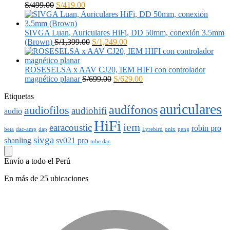
El
El
S/
499.00
S/
419.00
precio
precio
original
actual
era:
es:
SIVGA Luan, Auriculares HiFi, DD 50mm, conexión 3.5mm
S/499.00.
S/419.00.
El
El
(Brown)
S/
1,399.00
S/
1,249.00
precio
precio
original
actual
era:
es:
ROSESELSA x AAV CJ20, IEM HIFI con controlador
S/1,399.00.
El
S/1,249.00.
El
magnético planar
S/
699.00
S/
629.00
precio
precio
Etiquetas
original
actual
auriculares
era:
es:
audífonos
audiofilos
audiohifi
audio
S/699.00.
S/629.00.
HiFi
iem
earacoustic
robin pro
beta
dac-amp
dap
Lyrebird
onix
peng
sivga
shanling
sv021 pro
tube dac
Envío a todo el Perú
En más de 25 ubicaciones