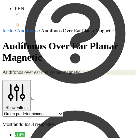
PEN
S/
0.00
0
Inicio
/
Audífonos
/
Audífonos Over Ear Planar Magnetic
Audífonos Over Ear Planar
Magnetic
Audífonos over ear con planar magnetic
Checkout
Show Filters
Mostrando los 3 resultados
-14%