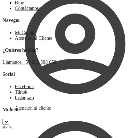
Blog
Contáctanos
Navegar
Mi Cuenta
Atención al Cliente
¿Quieres hablar?
Llámanos +51 933 588 658
Social
Facebook
Tiktok
Instagram
Atención al cliente
Moneda
PEN