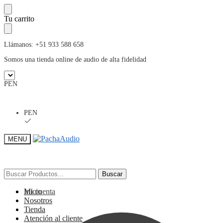
Skip
Skip
Tu carrito
to
to
navigation
content
Llámanos: +51 933 588 658
Somos una tienda online de audio de alta fidelidad
PEN
PEN
MENU
Buscar
Buscar
Buscar
Buscar
por:
por:
Mi cuenta
Inicio
Nosotros
Tienda
Atención al cliente